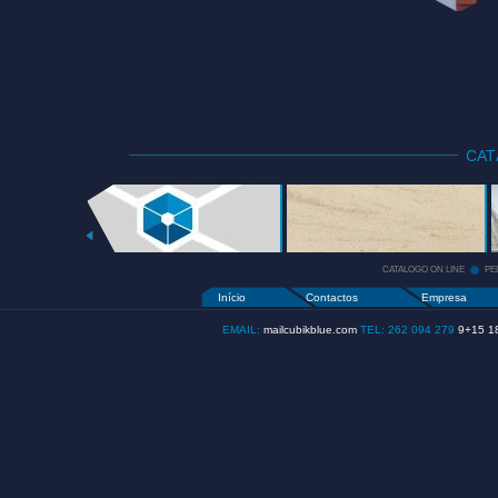
CA
CATALOGO
ON LINE
+
CATALOGO ON LINE
PE
Início
Contactos
Empresa
EMAIL:
mailcubikblue.com
TEL: 262 094 279
9+15 1