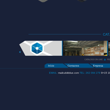
CA
CATALOGO
ON LINE
+
CATALOGO ON LINE
PE
Início
Contactos
Empresa
EMAIL:
mailcubikblue.com
TEL: 262 094 279
9+15 1