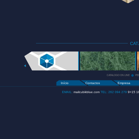
CA
CATALOGO
ON LINE
+
CATALOGO ON LINE
PE
Início
Contactos
Empresa
EMAIL:
mailcubikblue.com
TEL: 262 094 279
9+15 1