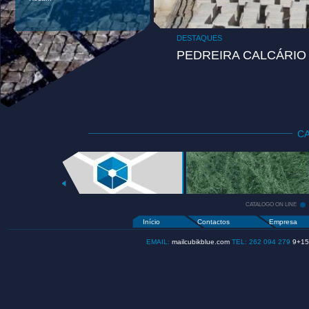
DESTAQUES
PEDREIRA CALCÁRIO
C
CATALOGO
ON LINE
+
CATALOGO ON LINE
Início
Contactos
Empresa
EMAIL:
mailcubikblue.com
TEL: 262 094 279
9+15