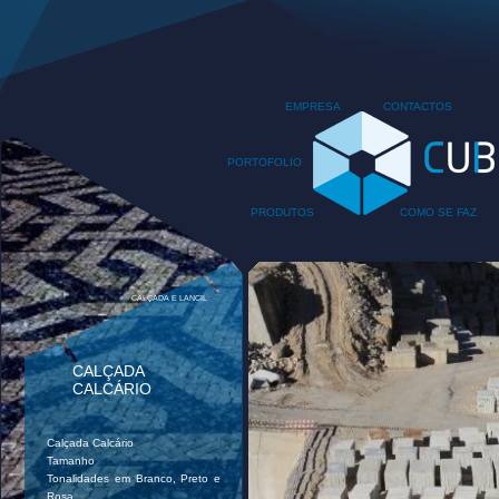
EMPRESA
CONTACTOS
PORTOFOLIO
PRODUTOS
COMO SE FAZ
CALÇADA E LANCIL
CALÇADA
CALCÁRIO
Calçada Calcário
Tamanho
Tonalidades em Branco, Preto e
Rosa...