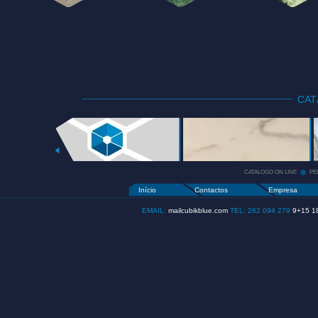
CA
CATALOGO
ON LINE
+
CATALOGO ON LINE
PE
Início
Contactos
Empresa
EMAIL:
mailcubikblue.com
TEL: 262 094 279
9+15 1