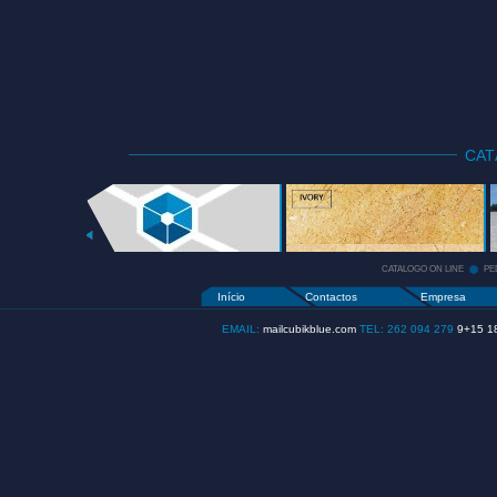
CA
CATALOGO
ON LINE
+
CATALOGO ON LINE
PE
Início
Contactos
Empresa
EMAIL:
mailcubikblue.com
TEL: 262 094 279
9+15 1