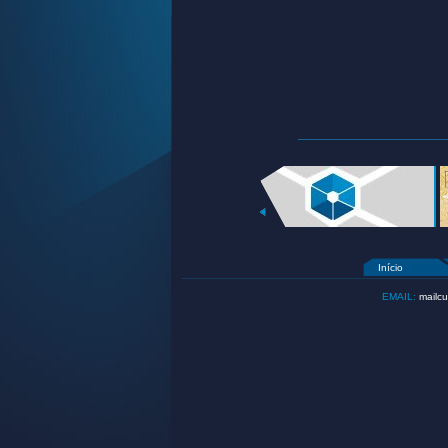
Início
EMAIL:
mailcu