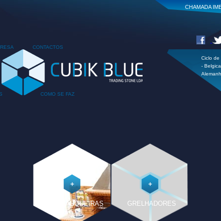
CHAMADA IME
RESA
CONTACTOS
Ciclo de 
- Belgic
Alemanh
S
COMO SE FAZ
CHURRASQUEIRAS
GRELHADORES