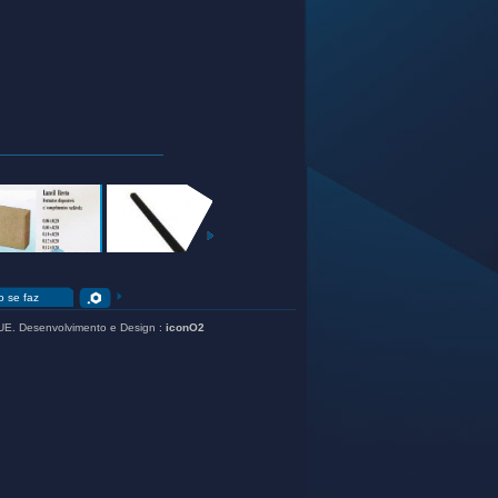
EXTERIOR
JARDIM
+
+
+
 se faz
UE
. Desenvolvimento e Design :
iconO2