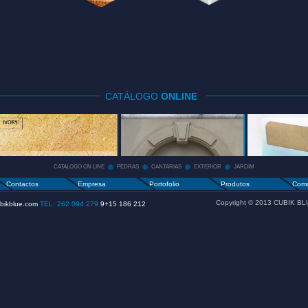
CATÁLOGO
ONLINE
CATALOGO
PEDRAS
CANTARIAS
ON LINE
+
+
CATALOGO ON LINE
PEDRAS
CANTARIAS
EXTERIOR
JARDIM
Contactos
Empresa
Portofolio
Produtos
Como
Copyright © 2013
CUBIK BL
bikblue.com
TEL: 262 094 279
9+15 186 212