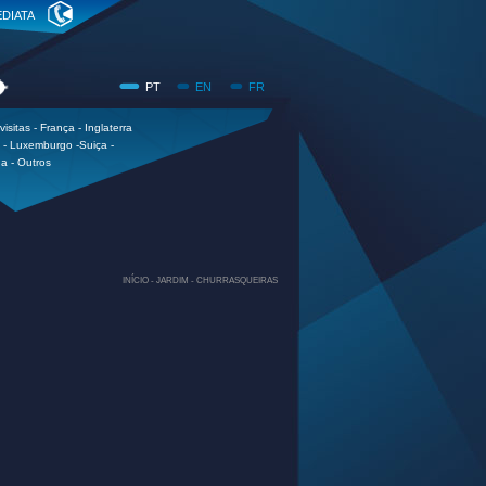
DIATA
PT
EN
FR
visitas - França - Inglaterra
a - Luxemburgo -Suiça -
a - Outros
INÍCIO -
JARDIM -
CHURRASQUEIRAS