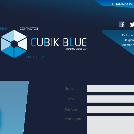
CHAMADA IME
RESA
CONTACTOS
Ciclo de 
- Belgic
Alemanh
S
COMO SE FAZ
Nome:
E-mail:
Telefone:
Mensagem: