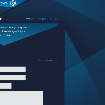
DIATA
PT
EN
FR
visitas - França - Inglaterra
a - Luxemburgo -Suiça -
a - Outros
INÍCIO -
CONTACTOS -