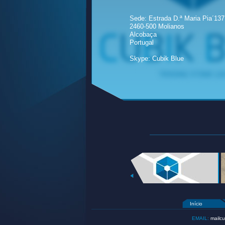
Sede: Estrada D.ª Maria Pia´137
2460-500 Molianos
Alcobaça
Portugal
Skype: Cubik Blue
Início
EMAIL:
mailcu