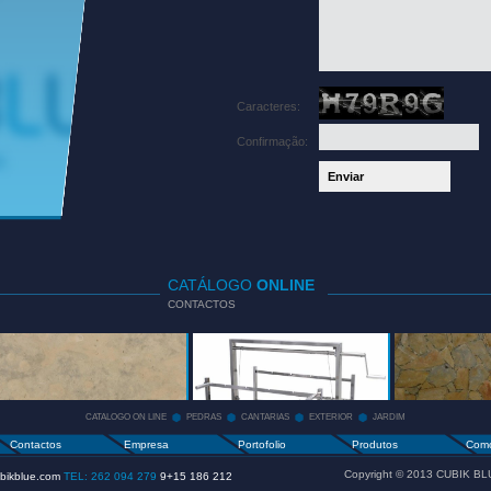
Caracteres:
Confirmação:
CATÁLOGO
ONLINE
CONTACTOS
CATALOGO
PEDRAS
CANTARIAS
ON LINE
+
+
CATALOGO ON LINE
PEDRAS
CANTARIAS
EXTERIOR
JARDIM
Contactos
Empresa
Portofolio
Produtos
Como
Copyright © 2013
CUBIK BL
bikblue.com
TEL: 262 094 279
9+15 186 212