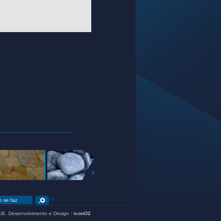
EXTERIOR
JARDIM
+
+
+
 se faz
UE
. Desenvolvimento e Design :
iconO2