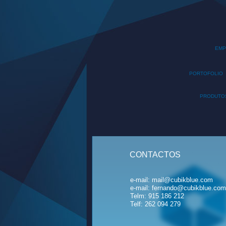
EMP
PORTOFOLIO
PRODUTO
CONTACTOS
e-mail: mail@cubikblue.com
e-mail: fernando@cubikblue.com
Telm: 915 186 212
Telf: 262 094 279