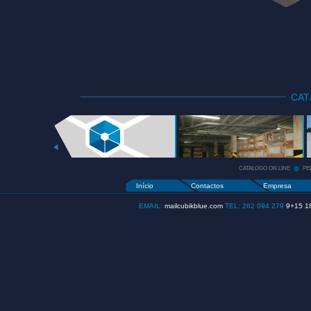
CA
CATALOGO
ON LINE
+
CATALOGO ON LINE
PE
Início
Contactos
Empresa
EMAIL:
mailcubikblue.com
TEL: 262 094 279
9+15 1