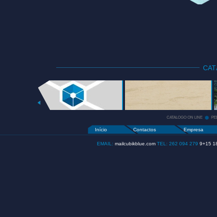
CA
CATALOGO
ON LINE
+
CATALOGO ON LINE
PE
Início
Contactos
Empresa
EMAIL:
mailcubikblue.com
TEL: 262 094 279
9+15 1