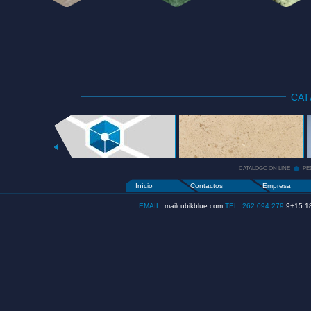
CA
CATALOGO
ON LINE
+
CATALOGO ON LINE
PE
Início
Contactos
Empresa
EMAIL:
mailcubikblue.com
TEL: 262 094 279
9+15 1