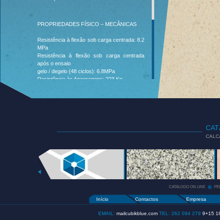
PROPRIEDADES FÍSICO – MECÂNICAS
Resistência à flexão sob carga centrada: 8.2
MPa
Resistência à flexão sob carga centrada
após o ensaio
gelo / degelo (48 ciclos): 6.8MPa
Resistência às Ancoragens: 223 Kg
Determinação da Absorção de Água à
Pressão Atmosférica Normal: 7.0%
Determinação da Massa Volúmica Aparente:
2290 Kg/m²
Determinação da Porosidade Aberta: 13.4%
Comportamento ao Fogo: A1
CA
Absorção de Água por Capilaridade:
CALC
64.1g/m². s0.5
Resistência ao Envelhecimento por Choque
Térmico: 0.06%
CATALOGO
Resistência ao Desgaste por Abrasão: 25.0
ON LINE
+
mm
Resistência ao Escorregamento:60 USRV
CATALOGO ON LINE
PE
Início
Contactos
Empresa
EMAIL:
mailcubikblue.com
TEL: 262 094 279
9+15 1