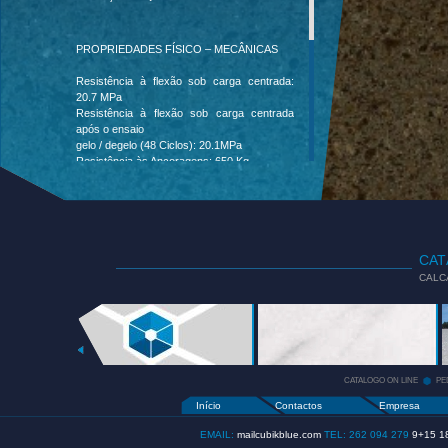
PROPRIEDADES FÍSICO – MECÂNICAS
Resistência à flexão sob carga centrada:
20.7 MPa
Resistência à flexão sob carga centrada
após o ensaio
gelo / degelo (48 Ciclos): 20.1MPa
Resistência às Ancoragens: 650 Kg
Determinação da Absorção de Água à
Pressão Atmosférica Normal: 0.5%
Determinação da Massa Volúmica Aparente:
2670 Kg/m³
Determinação da Porosidade Aberta: 0.9%
Comportamento ao Fogo: A1
CA
Absorção de Água por Capilaridade:
CALC
0.94g/m². s0.5
Resistência ao Envelhecimento por Choque
Térmico: 0.03%
CATALOGO
Resistência ao Desgaste por Abrasão: 18.0
ON LINE
+
mm
Resistência ao Escorregamento: 64 USRV
CATALOGO ON LINE
PE
Início
Contactos
Empresa
EMAIL:
mailcubikblue.com
TEL: 262 094 279
9+15 1