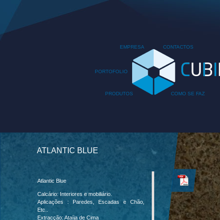
EMPRESA
CONTACTOS
PORTOFOLIO
PRODUTOS
COMO SE FAZ
ATLANTIC BLUE
Atlantic Blue
ATLANTIC BLUE
Calcário: Interiores e mobiliário.
Aplicações : Paredes, Escadas e Chão,
Etc..
Extracção: Ataíja de Cima