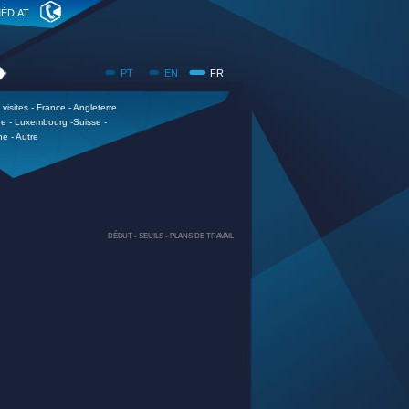
ÉDIAT
PT
EN
FR
visites - France - Angleterre
ue - Luxembourg -Suisse -
e - Autre
DÉBUT -
SEUILS -
PLANS DE TRAVAIL