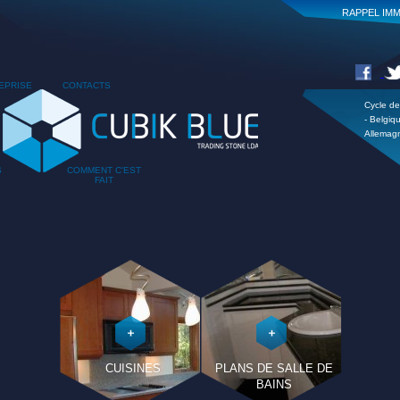
RAPPEL IMM
EPRISE
CONTACTS
Cycle de 
- Belgiq
Allemagn
S
COMMENT C'EST
FAIT
CUISINES
PLANS DE SALLE DE
BAINS