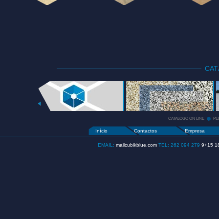
CA
CATALOGO
ON LINE
+
CATALOGO ON LINE
PE
Início
Contactos
Empresa
EMAIL:
mailcubikblue.com
TEL: 262 094 279
9+15 1