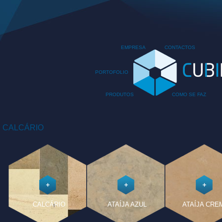
EMPRESA
CONTACTOS
PORTOFOLIO
PRODUTOS
COMO SE FAZ
CALCÁRIO
CALCÁRIO
ATAÍJA AZUL
ATAÍJA CRE